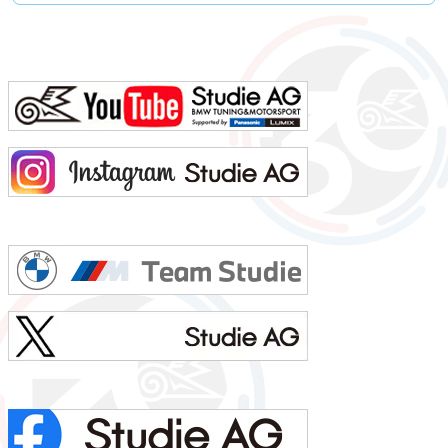
0の質問名前 池上 慎治名前の由来 由来はありません髪型 ツーブロックヘアー視力 矯正1.2今の服装 カー
ゴパンツ、Tシャツ利き手 右手足速い？ 遅い ペット いません血液型 B型車の色 赤色（カラーコードA75
メルボルンレッド）よく言われる第一印象は？ 可もなく不可もなくでも本当は？ 可もなく不可も...