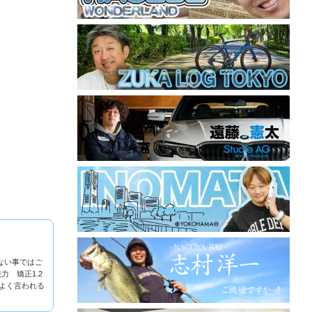
ない事ではご
力 矯正1.2
）よく言われる