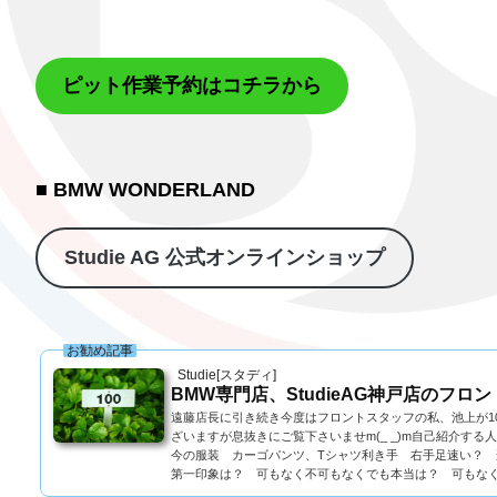
ピット作業予約はコチラから
■ BMW WONDERLAND
Studie AG 公式オンラインショップ
お勧め記事
Studie[スタディ]
BMW専門店、StudieAG神戸店のフロン
遠藤店長に引き続き今度はフロントスタッフの私、池上が1
ざいますが息抜きにご覧下さいませm(_ _)m自己紹介す
今の服装 カーゴパンツ、Tシャツ利き手 右手足速い？ 
第一印象は？ 可もなく不可もなくでも本当は？ 可もなく不