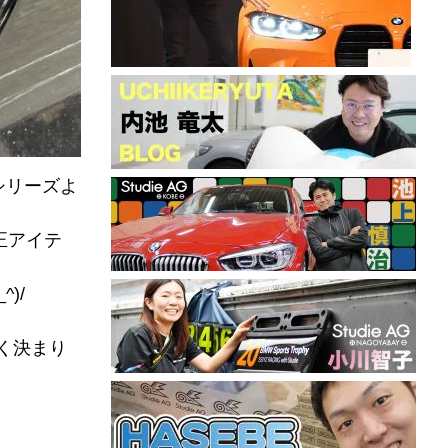
シリーズよ
正アイテ
)/
く決まり