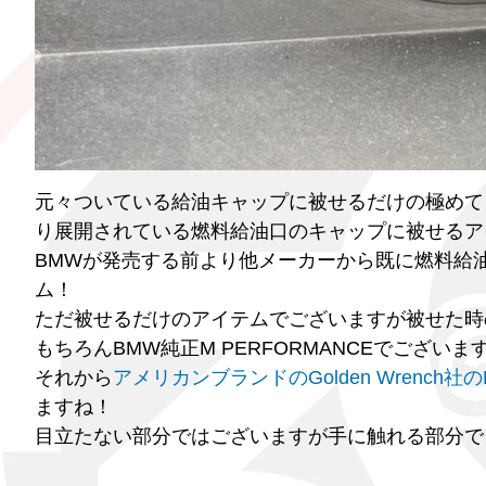
元々ついている給油キャップに被せるだけの極めてシン
り展開されている燃料給油口のキャップに被せるア
BMWが発売する前より他メーカーから既に燃料給
ム！
ただ被せるだけのアイテムでございますが被せた時の
もちろんBMW純正M PERFORMANCEでござ
それから
アメリカンブランドのGolden Wrench社の
ますね！
目立たない部分ではございますが手に触れる部分でご