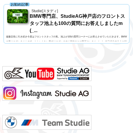
お勧め記事
Studie[スタディ]
BMW専門店、StudieAG神戸店のフロントス
タッフ池上も100の質問にお答えしましたm
(_...
遠藤店長に引き続き今度はフロントスタッフの私、池上が100の質問コーナーにお答えさせていただきます。BMW
の事はございませんので、たわいもない事ではございますが息抜きにご覧下さいませm(_ _)m自己紹介する人に10
0の質問名前 池上 慎治名前の由来 由来はありません髪型 ツーブロックヘアー視力 矯正1.2今の服装 カー
ゴパンツ、Tシャツ利き手 右手足速い？ 遅い ペット いません血液型 B型車の色 赤色（カラーコードA75
メルボルンレッド）よく言われる第一印象は？ 可もなく不可もなくでも本当は？ 可もなく不可も...