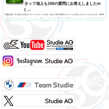
タッフ池上も100の質問にお答えしましたm
(_...
遠藤店長に引き続き今度はフロントスタッフの私、池上が100の質問コーナーにお答えさせていただきます。BMW
の事はございませんので、たわいもない事ではございますが息抜きにご覧下さいませm(_ _)m自己紹介する人に10
0の質問名前 池上 慎治名前の由来 由来はありません髪型 ツーブロックヘアー視力 矯正1.2今の服装 カー
ゴパンツ、Tシャツ利き手 右手足速い？ 遅い ペット いません血液型 B型車の色 赤色（カラーコードA75
メルボルンレッド）よく言われる第一印象は？ 可もなく不可もなくでも本当は？ 可もなく不可も...