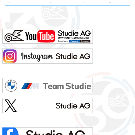
の事はございませんので、たわいもない事ではございますが息抜きにご覧下さいませm(_ _)m自己紹介する人に10
0の質問名前 池上 慎治名前の由来 由来はありません髪型 ツーブロックヘアー視力 矯正1.2今の服装 カー
ゴパンツ、Tシャツ利き手 右手足速い？ 遅い ペット いません血液型 B型車の色 赤色（カラーコードA75
メルボルンレッド）よく言われる第一印象は？ 可もなく不可もなくでも本当は？ 可もなく不可も...