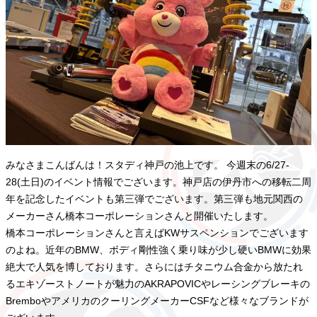
みなさまこんばんは！スタディ神戸の池上です。 今週末の6/27-
28(土日)のイベント情報でございます。神戸店の伊丹市への移転二周
年を記念したイベントも第三弾でございます。第三弾も地元関西の
メーカーさん橋本コーポレーションさんと開催いたします。
橋本コーポレーションさんと言えばKWサスペンションでございます
のよね。近年のBMW、ボディ剛性強く乗り味が少し硬いBMWに効果
絶大で人気を博しております。さらにはチタニウム合金から放たれ
るエキゾーストノートが魅力のAKRAPOVICやレーシングブレーキの
BremboやアメリカのクーリングメーカーCSFなど様々なブランドが