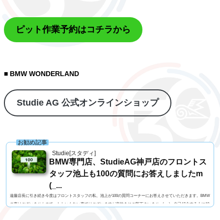
ピット作業予約はコチラから
■ BMW WONDERLAND
Studie AG 公式オンラインショップ
お勧め記事
Studie[スタディ]
BMW専門店、StudieAG神戸店のフロントス
タッフ池上も100の質問にお答えしましたm
(_...
遠藤店長に引き続き今度はフロントスタッフの私、池上が100の質問コーナーにお答えさせていただきます。BMW
の事はございませんので、たわいもない事ではございますが息抜きにご覧下さいませm(_ _)m自己紹介する人に10
0の質問名前 池上 慎治名前の由来 由来はありません髪型 ツーブロックヘアー視力 矯正1.2今の服装 カー