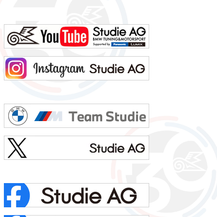
ゴパンツ、Tシャツ利き手 右手足速い？ 遅い ペット いません血液型 B型車の色 赤色（カラーコードA75
メルボルンレッド）よく言われる第一印象は？ 可もなく不可もなくでも本当は？ 可もなく不可も...