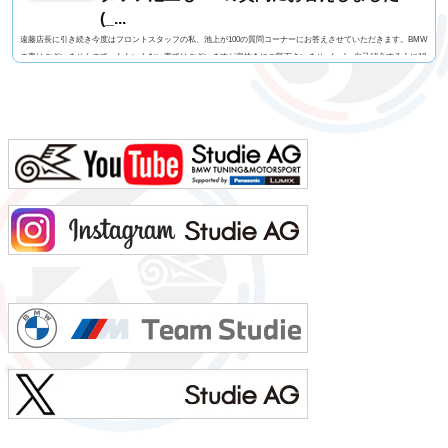
(_...
遠藤店長に引き続き今度はフロントスタッフの私、池上が100の質問コーナーにお答えさせていただきます。BMW
の事はございませんので、たわいもない事ではございますが息抜きにご覧下さいませm(_ _)m自己紹介する人に10
0の質問名前 池上 慎治名前の由来 由来はありません髪型 ツーブロックヘアー視力 矯正1.2今の服装 カー
ゴパンツ、Tシャツ利き手 右手足速い？ 遅い ペット いません血液型 B型車の色 赤色（カラーコードA75
メルボルンレッド）よく言われる第一印象は？ 可もなく不可もなくでも本当は？ 可もなく不可も...