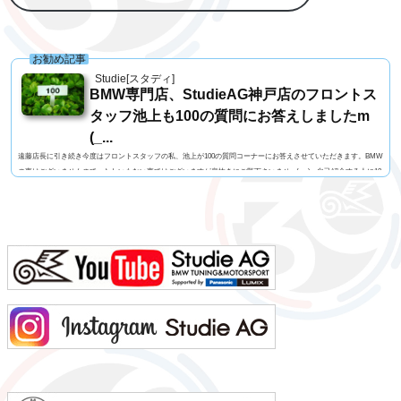
お勧め記事
Studie[スタディ]
BMW専門店、StudieAG神戸店のフロントス
タッフ池上も100の質問にお答えしましたm
(_...
遠藤店長に引き続き今度はフロントスタッフの私、池上が100の質問コーナーにお答えさせていただきます。BMW
の事はございませんので、たわいもない事ではございますが息抜きにご覧下さいませm(_ _)m自己紹介する人に10
0の質問名前 池上 慎治名前の由来 由来はありません髪型 ツーブロックヘアー視力 矯正1.2今の服装 カー
ゴパンツ、Tシャツ利き手 右手足速い？ 遅い ペット いません血液型 B型車の色 赤色（カラーコードA75
メルボルンレッド）よく言われる第一印象は？ 可もなく不可もなくでも本当は？ 可もなく不可も...