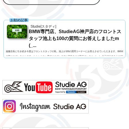
お勧め記事
Studie[スタディ]
BMW専門店、StudieAG神戸店のフロントス
タッフ池上も100の質問にお答えしましたm
(_...
遠藤店長に引き続き今度はフロントスタッフの私、池上が100の質問コーナーにお答えさせていただきます。BMW
の事はございませんので、たわいもない事ではございますが息抜きにご覧下さいませm(_ _)m自己紹介する人に10
0の質問名前 池上 慎治名前の由来 由来はありません髪型 ツーブロックヘアー視力 矯正1.2今の服装 カー
ゴパンツ、Tシャツ利き手 右手足速い？ 遅い ペット いません血液型 B型車の色 赤色（カラーコードA75
メルボルンレッド）よく言われる第一印象は？ 可もなく不可もなくでも本当は？ 可もなく不可も...