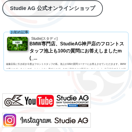
Studie AG 公式オンラインショップ
お勧め記事
Studie[スタディ]
BMW専門店、StudieAG神戸店のフロントス
タッフ池上も100の質問にお答えしましたm
(_...
遠藤店長に引き続き今度はフロントスタッフの私、池上が100の質問コーナーにお答えさせていただきます。BMW
の事はございませんので、たわいもない事ではございますが息抜きにご覧下さいませm(_ _)m自己紹介する人に10
0の質問名前 池上 慎治名前の由来 由来はありません髪型 ツーブロックヘアー視力 矯正1.2今の服装 カー
ゴパンツ、Tシャツ利き手 右手足速い？ 遅い ペット いません血液型 B型車の色 赤色（カラーコードA75
メルボルンレッド）よく言われる第一印象は？ 可もなく不可もなくでも本当は？ 可もなく不可も...