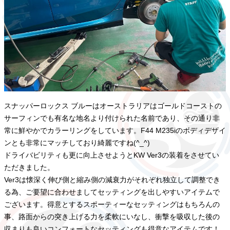
スナッパーロックス ブルーはオーストラリアはゴールドコーストの
サーフィンでも有名な地名より付けられた名前であり、その通り非
常に鮮やかでカラーリングをしています。F44 M235iのボディデザイ
ンとも非常にマッチしており綺麗ですね(^_^)
ドライバビリティも更に向上させようとKW Ver3の装着をさせてい
ただきました。
Ver3は懐深く伸び側と縮み側の減衰力がそれぞれ独立して調整でき
る為、ご要望に合わせましてセッティングを出しやすいアイテムで
ございます。得意とするスポーティーなセッティングはもちろんの
事、路面からの突き上げる力を柔軟にいなし、衝撃を吸収した後の
収まりも良いコンフォートなセッティングも得意なアイテムです！