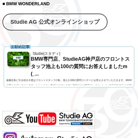
■ BMW WONDERLAND
Studie AG 公式オンラインショップ
お勧め記事
Studie[スタディ]
BMW専門店、StudieAG神戸店のフロントス
タッフ池上も100の質問にお答えしましたm
(_...
遠藤店長に引き続き今度はフロントスタッフの私、池上が100の質問コーナーにお答えさせていただきます。BMW
の事はございませんので、たわいもない事ではございますが息抜きにご覧下さいませm(_ _)m自己紹介する人に10
0の質問名前 池上 慎治名前の由来 由来はありません髪型 ツーブロックヘアー視力 矯正1.2今の服装 カー
ゴパンツ、Tシャツ利き手 右手足速い？ 遅い ペット いません血液型 B型車の色 赤色（カラーコードA75
メルボルンレッド）よく言われる第一印象は？ 可もなく不可もなくでも本当は？ 可もなく不可も...