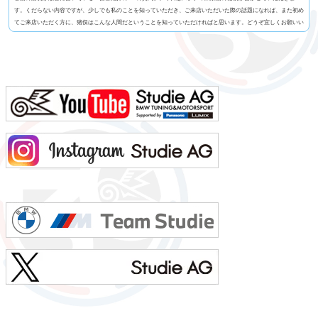
す。くだらない内容ですが、少しでも私のことを知っていただき、ご来店いただいた際の話題になれば、また初め
てご来店いただく方に、猪俣はこんな人間だということを知っていただければと思います。どうぞ宜しくお願いい
たします！1. 名前 猪俣 素（いのまた はじめ）2. 名前の由来 有名なお坊さんに命名いただいたらしい（当て
字）3. 髪型 横浜の「アンドホォ（&ho）」さんに20年くらいお世話になっています4. 視力 裸...