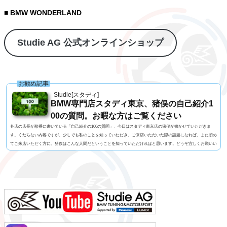
■ BMW WONDERLAND
Studie AG 公式オンラインショップ
お勧め記事
Studie[スタディ]
BMW専門店スタディ東京、猪俣の自己紹介1
00の質問。お暇な方はご覧ください
各店の店長が順番に書いている「自己紹介の100の質問」、今日はスタディ東京店の猪俣が書かせていただきま
す。くだらない内容ですが、少しでも私のことを知っていただき、ご来店いただいた際の話題になれば、また初め
てご来店いただく方に、猪俣はこんな人間だということを知っていただければと思います。どうぞ宜しくお願いい
たします！1. 名前 猪俣 素（いのまた はじめ）2. 名前の由来 有名なお坊さんに命名いただいたらしい（当て
字）3. 髪型 横浜の「アンドホォ（&ho）」さんに20年くらいお世話になっています4. 視力 裸...