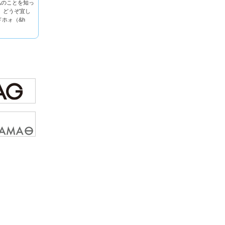
私のことを知っ
。どうぞ宜し
ドホォ（&h