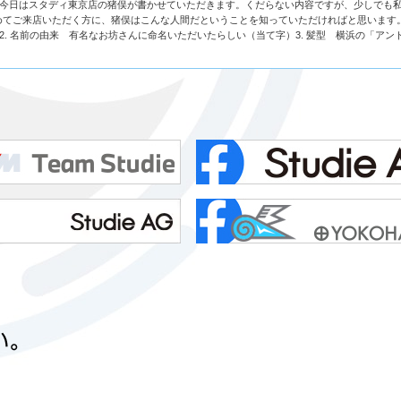
、今日はスタディ東京店の猪俣が書かせていただきます。くだらない内容ですが、少しでも
めてご来店いただく方に、猪俣はこんな人間だということを知っていただければと思います
）2. 名前の由来 有名なお坊さんに命名いただいたらしい（当て字）3. 髪型 横浜の「アン