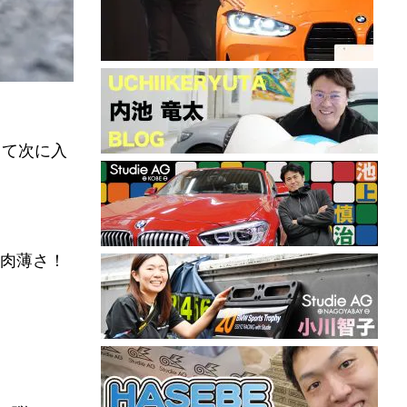
して次に入
肉薄さ！