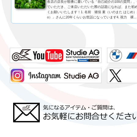
各店の店長が順番に書いている「自己紹介の100の質問」
ていただき、ご来店いただいた際の話題になれば、また初
くお願いいたします！1. 名前 猪俣 素（いのまた はじめ
o）」さんに20年くらいお世話になっています4. 視力 裸...