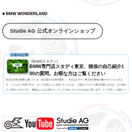
■ BMW WONDERLAND
Studie AG 公式オンラインショップ
お勧め記事
Studie[スタディ]
BMW専門店スタディ東京、猪俣の自己紹介1
00の質問。お暇な方はご覧ください
各店の店長が順番に書いている「自己紹介の100の質問」、今日はスタディ東京店の猪俣が書かせていただきま
す。くだらない内容ですが、少しでも私のことを知っていただき、ご来店いただいた際の話題になれば、また初め
てご来店いただく方に、猪俣はこんな人間だということを知っていただければと思います。どうぞ宜しくお願いい
たします！1. 名前 猪俣 素（いのまた はじめ）2. 名前の由来 有名なお坊さんに命名いただいたらしい（当て
字）3. 髪型 横浜の「アンドホォ（&ho）」さんに20年くらいお世話になっています4. 視力 裸...