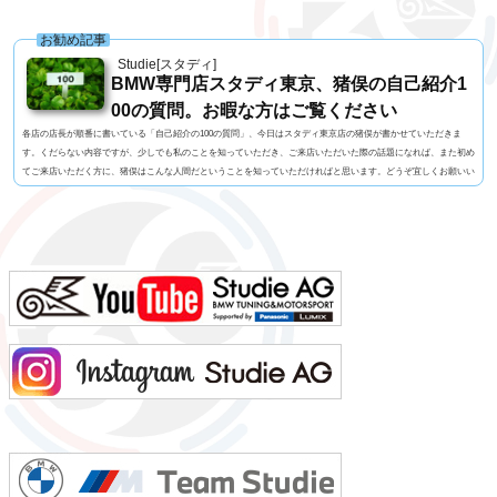
お勧め記事
Studie[スタディ]
BMW専門店スタディ東京、猪俣の自己紹介1
00の質問。お暇な方はご覧ください
各店の店長が順番に書いている「自己紹介の100の質問」、今日はスタディ東京店の猪俣が書かせていただきま
す。くだらない内容ですが、少しでも私のことを知っていただき、ご来店いただいた際の話題になれば、また初め
てご来店いただく方に、猪俣はこんな人間だということを知っていただければと思います。どうぞ宜しくお願いい
たします！1. 名前 猪俣 素（いのまた はじめ）2. 名前の由来 有名なお坊さんに命名いただいたらしい（当て
字）3. 髪型 横浜の「アンドホォ（&ho）」さんに20年くらいお世話になっています4. 視力 裸...