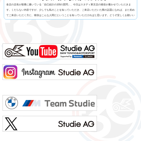
各店の店長が順番に書いている「自己紹介の100の質問」、今日はスタディ東京店の猪俣が書かせていただきま
す。くだらない内容ですが、少しでも私のことを知っていただき、ご来店いただいた際の話題になれば、また初め
てご来店いただく方に、猪俣はこんな人間だということを知っていただければと思います。どうぞ宜しくお願いい
たします！1. 名前 猪俣 素（いのまた はじめ）2. 名前の由来 有名なお坊さんに命名いただいたらしい（当て
字）3. 髪型 横浜の「アンドホォ（&ho）」さんに20年くらいお世話になっています4. 視力 裸...