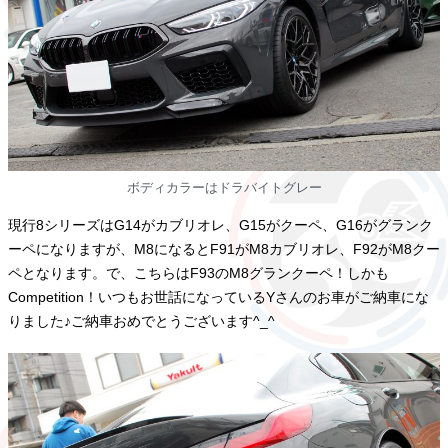
ボディカラーはドラバイトグレー
現行8シリーズはG14がカブリオレ、G15がクーペ、G16がグランク
ーペになりますが、M8になるとF91がM8カブリオレ、F92がM8クー
ペとなります。で、こちらはF93のM8グランクーペ！しかも
Competition！いつもお世話になっているYさんのお車がご納車にな
りました♪ご納車おめでとうございます^_^