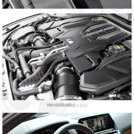
V8のS63B44Bエンジン