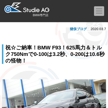
BMW専門店
猪俣ブログ
2020.03.7
祝☆ご納車！BMW F93！625馬力＆トル
ク750Nmで0-100は3.2秒、0-200は10.6秒
の怪物！