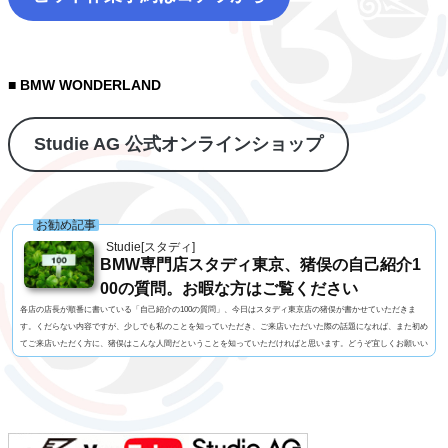
■ BMW WONDERLAND
Studie AG 公式オンラインショップ
お勧め記事
Studie[スタディ]
BMW専門店スタディ東京、猪俣の自己紹介1
00の質問。お暇な方はご覧ください
各店の店長が順番に書いている「自己紹介の100の質問」、今日はスタディ東京店の猪俣が書かせていただきま
す。くだらない内容ですが、少しでも私のことを知っていただき、ご来店いただいた際の話題になれば、また初め
てご来店いただく方に、猪俣はこんな人間だということを知っていただければと思います。どうぞ宜しくお願いい
たします！1. 名前 猪俣 素（いのまた はじめ）2. 名前の由来 有名なお坊さんに命名いただいたらしい（当て
字）3. 髪型 横浜の「アンドホォ（&ho）」さんに20年くらいお世話になっています4. 視力 裸...