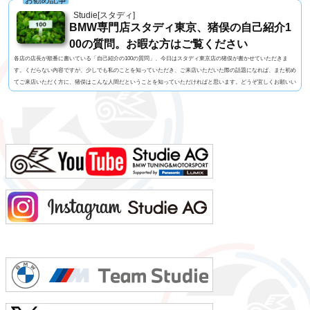
お勧め記事
Studie[スタディ]
BMW専門店スタディ東京、猪俣の自己紹介1
00の質問。お暇な方はご覧ください
各店の店長が順番に書いている「自己紹介の100の質問」、今日はスタディ東京店の猪俣が書かせていただきま
す。くだらない内容ですが、少しでも私のことを知っていただき、ご来店いただいた際の話題になれば、また初め
てご来店いただく方に、猪俣はこんな人間だということを知っていただければと思います。どうぞ宜しくお願いい
たします！1. 名前 猪俣 素（いのまた はじめ）2. 名前の由来 有名なお坊さんに命名いただいたらしい（当て
字）3. 髪型 横浜の「アンドホォ（&ho）」さんに20年くらいお世話になっています4. 視力 裸...