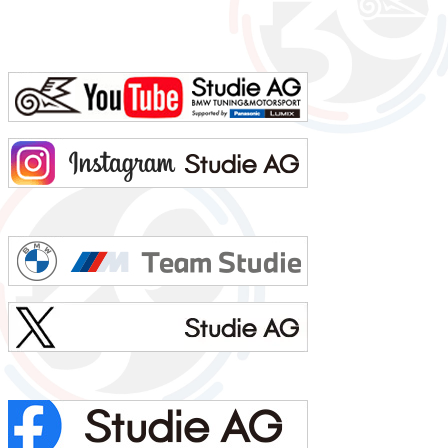
字）3. 髪型 横浜の「アンドホォ（&ho）」さんに20年くらいお世話になっています4. 視力 裸...