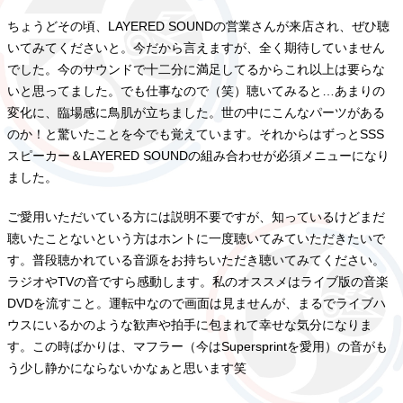
ちょうどその頃、LAYERED SOUNDの営業さんが来店され、ぜひ聴
いてみてくださいと。今だから言えますが、全く期待していません
でした。今のサウンドで十二分に満足してるからこれ以上は要らな
いと思ってました。でも仕事なので（笑）聴いてみると…あまりの
変化に、臨場感に鳥肌が立ちました。世の中にこんなパーツがある
のか！と驚いたことを今でも覚えています。それからはずっとSSS
スピーカー＆LAYERED SOUNDの組み合わせが必須メニューになり
ました。
ご愛用いただいている方には説明不要ですが、知っているけどまだ
聴いたことないという方はホントに一度聴いてみていただきたいで
す。普段聴かれている音源をお持ちいただき聴いてみてください。
ラジオやTVの音ですら感動します。私のオススメはライブ版の音楽
DVDを流すこと。運転中なので画面は見ませんが、まるでライブハ
ウスにいるかのような歓声や拍手に包まれて幸せな気分になりま
す。この時ばかりは、マフラー（今はSupersprintを愛用）の音がも
う少し静かにならないかなぁと思います笑