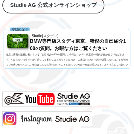
Studie AG 公式オンラインショップ
お勧め記事
Studie[スタディ]
BMW専門店スタディ東京、猪俣の自己紹介1
00の質問。お暇な方はご覧ください
各店の店長が順番に書いている「自己紹介の100の質問」、今日はスタディ東京店の猪俣が書かせていただきま
す。くだらない内容ですが、少しでも私のことを知っていただき、ご来店いただいた際の話題になれば、また初め
てご来店いただく方に、猪俣はこんな人間だということを知っていただければと思います。どうぞ宜しくお願いい
たします！1. 名前 猪俣 素（いのまた はじめ）2. 名前の由来 有名なお坊さんに命名いただいたらしい（当て
字）3. 髪型 横浜の「アンドホォ（&ho）」さんに20年くらいお世話になっています4. 視力 裸...