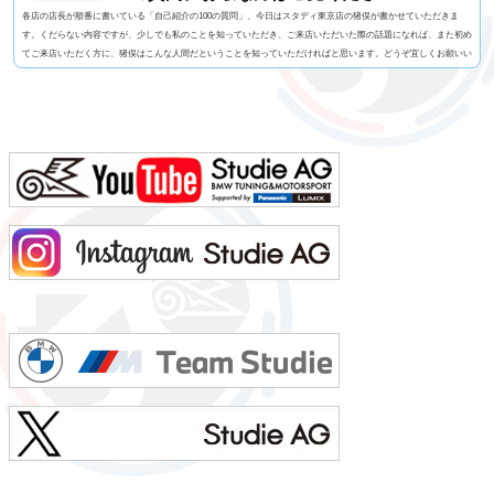
各店の店長が順番に書いている「自己紹介の100の質問」、今日はスタディ東京店の猪俣が書かせていただきま
す。くだらない内容ですが、少しでも私のことを知っていただき、ご来店いただいた際の話題になれば、また初め
てご来店いただく方に、猪俣はこんな人間だということを知っていただければと思います。どうぞ宜しくお願いい
たします！1. 名前 猪俣 素（いのまた はじめ）2. 名前の由来 有名なお坊さんに命名いただいたらしい（当て
字）3. 髪型 横浜の「アンドホォ（&ho）」さんに20年くらいお世話になっています4. 視力 裸...