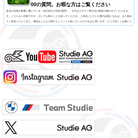
00の質問。お暇な方はご覧ください
各店の店長が順番に書いている「自己紹介の100の質問」、今日はスタディ東京店の猪俣が書かせていただきま
す。くだらない内容ですが、少しでも私のことを知っていただき、ご来店いただいた際の話題になれば、また初め
てご来店いただく方に、猪俣はこんな人間だということを知っていただければと思います。どうぞ宜しくお願いい
たします！1. 名前 猪俣 素（いのまた はじめ）2. 名前の由来 有名なお坊さんに命名いただいたらしい（当て
字）3. 髪型 横浜の「アンドホォ（&ho）」さんに20年くらいお世話になっています4. 視力 裸...