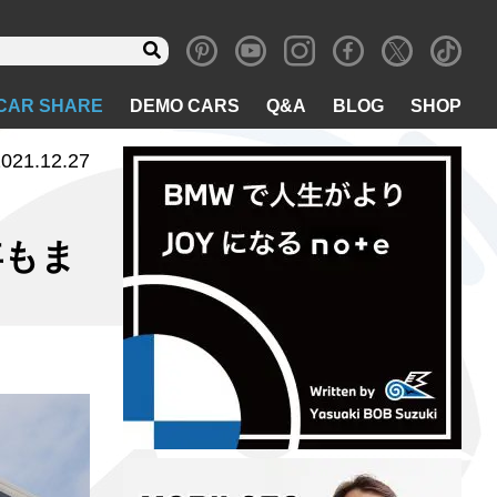
CAR SHARE
DEMO CARS
Q&A
BLOG
SHOP
021.12.27
年もま