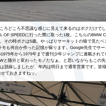
ころどころ不思議な感じに見えて来るのはボクだけでし
AL OF SPEEDに行った際に取った1枚。こちらのBMW CS
すが、その時ボクは5歳。やっぱりサーキットの狼で見たベ
モも何台か作った記憶が蘇ります。Google先生でサ
975年から1979年まで週刊少年ジャンプに連載され
MWと随分と変わったモノだなぁ、と思いながらもこの先
ogとは脱線しましたが、年内は明日まで通常営業です。皆
乗せておきますねッ。