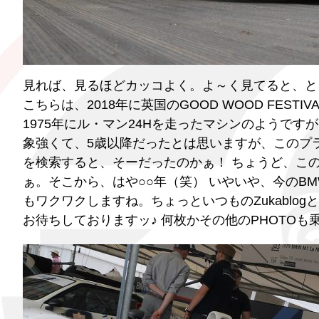
見れば、見るほどカッコよく。よ～く見てると、と
こちらは、2018年に英国のGOOD WOOD FESTIV
1975年にル・マン24Hを走ったマシンのようで
象強くて、5歳以降だったとは思いますが、このプラ
を検索すると、そーだったのかぁ！ ちょうど、この1
ぁ。そこから、はや○○年（笑） いやいや、今のB
もワクワクしますね。ちょっといつものZukabl
お待ちしておりますッ♪ 何枚かその他のPHOTOも