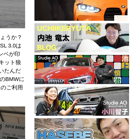
ょうか？
L 3.0は
ンベが印
ーキット狼
ていたんだ
のBMWに
様のご利用