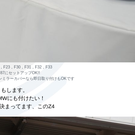
2，F23，F30，F31，F32，F33
,F87にセットアップOK!!
eカーボンミラーカバーなら即日取り付けもOKです
トもします。
MWにも付けたい！
決まってます、このZ4