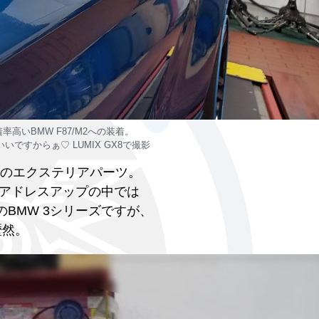
率高いBMW F87/M2への装着。
いですからぁ♡ LUMIX GX8で撮影
れのエクステリアパーツ。
アドレスアップの中では
BMW 3シリーズですが、
歴然。