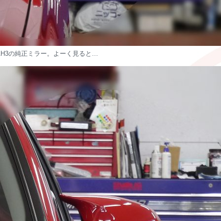
 AH3の純正ミラー。よーく見ると…