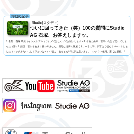
お勧め記事
Studie[スタディ]
ついに回ってきた（笑）100の質問にStudie
AG 石塚、お答えしますッ。
1. 名前 石塚 章光（イシヅカ アキミツ）ズではなくヅでお願いしますｗ2. 名前の由来 昔聞いたけど忘れてしま
った（汗）3. 髪型 昔からあまり変わりません。最近は近所の床屋です。中学の時、代官山で初めてパーマかけま
した（マッチみたいにして下さいとｗ）4. 視力 左右とも0.5以下と思います。コンタクト使用。家では眼鏡。5.
今の服装 ジーンズ・Tシャツ。6. 利き手 右手。7. 足速い？ 中学卒業まではほぼ1位。高校で自分より速い人
に出会った。8. ペット いません。9. 血液型 B型。母上はO型ですが、家族も兄弟も父も皆B...