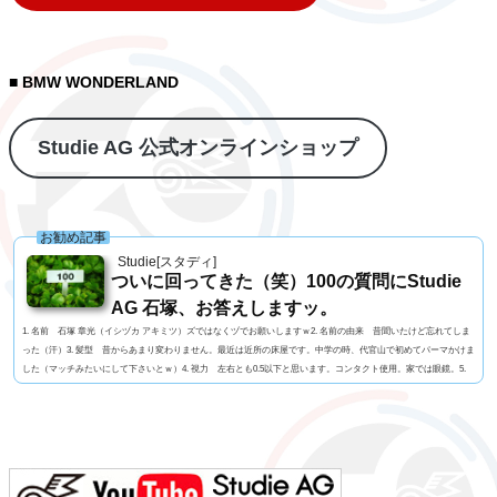
■ BMW WONDERLAND
Studie AG 公式オンラインショップ
お勧め記事
Studie[スタディ]
ついに回ってきた（笑）100の質問にStudie
AG 石塚、お答えしますッ。
1. 名前 石塚 章光（イシヅカ アキミツ）ズではなくヅでお願いしますｗ2. 名前の由来 昔聞いたけど忘れてしま
った（汗）3. 髪型 昔からあまり変わりません。最近は近所の床屋です。中学の時、代官山で初めてパーマかけま
した（マッチみたいにして下さいとｗ）4. 視力 左右とも0.5以下と思います。コンタクト使用。家では眼鏡。5.
今の服装 ジーンズ・Tシャツ。6. 利き手 右手。7. 足速い？ 中学卒業まではほぼ1位。高校で自分より速い人
に出会った。8. ペット いません。9. 血液型 B型。母上はO型ですが、家族も兄弟も父も皆B...