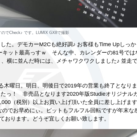
Check♪ です。LUMIX GX8で撮影
た。デモカーM2Cも絶好調♪ お客様もTime Upしっ
ーキット最高っすｗ そんな中、カレンダーの81号では
）、横に並んだ時には、メチャワクワクしました♪ 並走
れる木曜日。明日、明後日で2019年の営業も終了となり
っ！ 非売品となります2020年版Studieオリジナル
,000（税別）以上お買い上げ頂いた全員に差し上げま
定なのでお早めにぃ。ピットもフルフル回転ですが年末な
ております。どうぞ宜しくお願い致します。