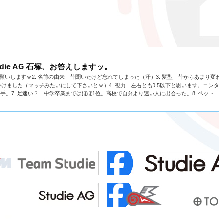
die AG 石塚、お答えしますッ。
お願いしますｗ2. 名前の由来 昔聞いたけど忘れてしまった（汗）3. 髪型 昔からあまり変
ました（マッチみたいにして下さいとｗ）4. 視力 左右とも0.5以下と思います。コン
右手。7. 足速い？ 中学卒業まではほぼ1位。高校で自分より速い人に出会った。8. ペット 