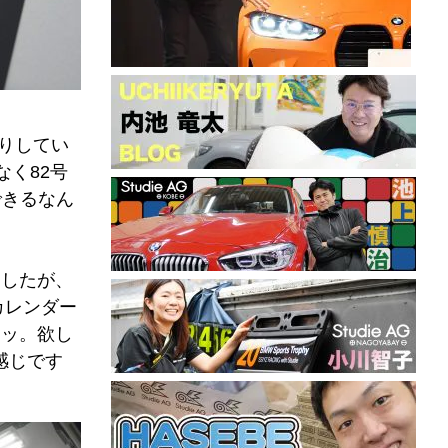
かりしてい
なく82号
できるなん
ましたが、
カレンダー
すッ。欲し
感じです