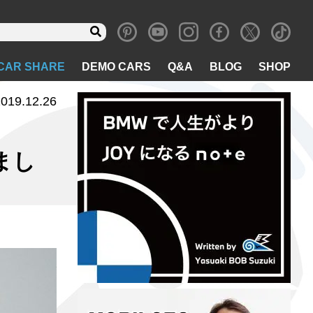
CAR SHARE
DEMO CARS
Q&A
BLOG
SHOP
019.12.26
まし