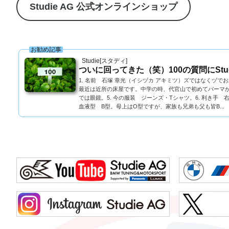
Studie AG 公式オンラインショップ
お勧め記事
Studie[スタディ]
ついに回ってきた（笑）100の質問にStu
1. 名前 石塚 章光（イシヅカ アキミツ）ズではなくヅで
最近は近所の床屋です。中学の時、代官山で初めてパーマかけ
では眼鏡。5. 今の服装 ジーンズ・Tシャツ。6. 利き手 
血液型 B型。母上はO型ですが、家族も兄弟も父も皆B...