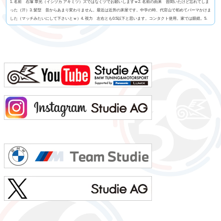
1. 名前 石塚 章光（イシヅカ アキミツ）ズではなくヅでお願いしますｗ2. 名前の由来 昔聞いたけど忘れてしま
った（汗）3. 髪型 昔からあまり変わりません。最近は近所の床屋です。中学の時、代官山で初めてパーマかけま
した（マッチみたいにして下さいとｗ）4. 視力 左右とも0.5以下と思います。コンタクト使用。家では眼鏡。5.
今の服装 ジーンズ・Tシャツ。6. 利き手 右手。7. 足速い？ 中学卒業まではほぼ1位。高校で自分より速い人
に出会った。8. ペット いません。9. 血液型 B型。母上はO型ですが、家族も兄弟も父も皆B...