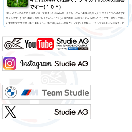
ですー(＾０＾)
ほいっ!!ついにボクにも出番が回って来ました♪Studieの一員となってから19年目を迎えたワタクシが包み隠さずお
答えしますー(＾0＾)名前：熊谷 亮(くまがい たかし)名前の由来：諸葛亮孔明から頂いたそうです。髪型：手間い
らずの短髪です視力：0.7と1.0くらい。免許証はめがねの条件ナシです♪今の服装：Tシャツ&半ズボン利き手：右
足速い？：速くも無く遅くも無くペット：バセットハウンドのミミちゃん血液型：A型車の色：メディテラニア
ン・ブルーよく言われる第一印象は？：さま〜ず三村似でも本当は？：さま〜ず三村似出身地：...