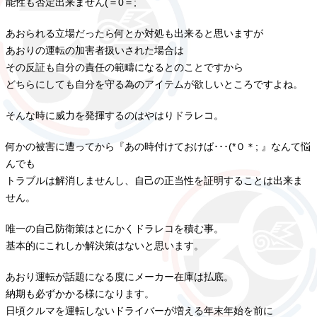
能性も否定出来ません(＝0＝;
あおられる立場だったら何とか対処も出来ると思いますが
あおりの運転の加害者扱いされた場合は
その反証も自分の責任の範疇になるとのことですから
どちらにしても自分を守る為のアイテムが欲しいところですよね。
そんな時に威力を発揮するのはやはりドラレコ。
何かの被害に遭ってから『あの時付けておけば･･･(*０＊; 』なんて悩
んでも
トラブルは解消しませんし、自己の正当性を証明することは出来ま
せん。
唯一の自己防衛策はとにかくドラレコを積む事。
基本的にこれしか解決策はないと思います。
あおり運転が話題になる度にメーカー在庫は払底。
納期も必ずかかる様になります。
日頃クルマを運転しないドライバーが増える年末年始を前に