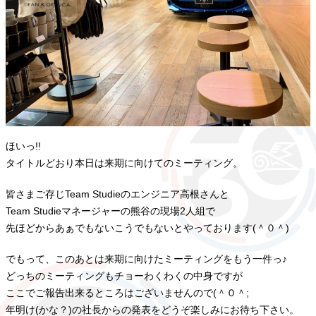
ほいっ!!
タイトルどおり本日は来期に向けてのミーティング。
皆さまご存じTeam Studieのエンジニア高根さんと
Team Studieマネージャーの熊谷の現場2人組で
先ほどからあぁでもないこうでもないとやっております(＾０＾)
でもって、このあとは来期に向けたミーティングをもう一件っ♪
どっちのミーティングもチョーわくわくの中身ですが
ここでご報告出来るところはございませんので(＾０＾;
年明け(かな？)の社長からの発表をどうぞ楽しみにお待ち下さい。