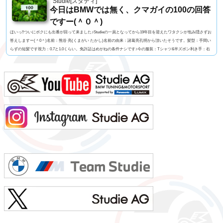
Studie[スタディ]
今日はBMWでは無く、クマガイの100の回答
ですー(＾０＾)
ほいっ!!ついにボクにも出番が回って来ました♪Studieの一員となってから19年目を迎えたワタクシが包み隠さずお
答えしますー(＾0＾)名前：熊谷 亮(くまがい たかし)名前の由来：諸葛亮孔明から頂いたそうです。髪型：手間い
らずの短髪です視力：0.7と1.0くらい。免許証はめがねの条件ナシです♪今の服装：Tシャツ&半ズボン利き手：右
足速い？：速くも無く遅くも無くペット：バセットハウンドのミミちゃん血液型：A型車の色：メディテラニア
ン・ブルーよく言われる第一印象は？：さま〜ず三村似でも本当は？：さま〜ず三村似出身地：...