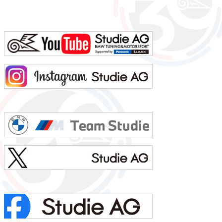
ブラックよく言われる第一印象は？ 悩みなさそうでも本当は？ 過去も今も未来も心配してもじ...