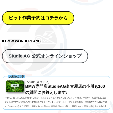
ピット作業予約はコチラから
■ BMW WONDERLAND
Studie AG 公式オンラインショップ
お勧め記事
Studie[スタディ]
BMW専門店StudieAG名古屋店の小川も100
の質問にお答えします♪
本日も、たくさんのお問合せ&ご来店いただきましてありがとうございます。本日は、小川が100の質問にお答え
いたします(^^)/お時間ございます時にご覧くださいませ♪名前 小川 智子名前の由来 候補のなかからお寺で選
んでもらったそうです髪型 鎖骨くらいの長さを出来るだけキープ視力 矯正しないと部屋も歩けません今の服
装 Tシャツ、デニムパンツ利き手 右足速い？ 遅い ペット 今はいません血液型 AB型車の色 サファイア