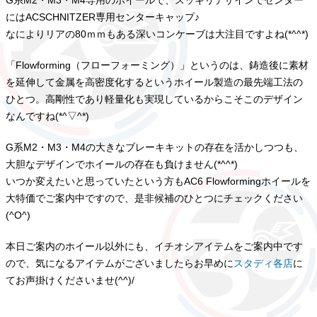
G系M2・M3・M4専用のホイールで、スッキリデザインでセンター
にはACSCHNITZER専用センターキャップ♪
なによりリアの80ｍｍもある深いコンケーブは大注目ですよね(*^^*)
「Flowforming（フローフォーミング）」というのは、鋳造後に素材
を延伸して金属を高密度化するというホイール製造の最先端工法の
ひとつ。高剛性であり軽量化も実現しているからこそこのデザイン
なんですね(*^▽^*)
G系M2・M3・M4の大きなブレーキキットの存在を活かしつつも、
大胆なデザインでホイールの存在も負けません(*^^*)
いつか変えたいと思っていたという方もAC6 Flowformingホイールを
大特価でご案内中ですので、是非候補のひとつにチェックください
(^O^)
本日ご案内のホイール以外にも、イチオシアイテムをご案内中です
ので、気になるアイテムがございましたらお早めに
スタディ各店
に
てお声掛けくださいませ(^^)/