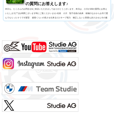
の質問にお答えします♪
本日も、たくさんのお問合せ&ご来店いただきましてありがとうございます。本日は、小川が100の質問にお答え
いたします(^^)/お時間ございます時にご覧くださいませ♪名前 小川 智子名前の由来 候補のなかからお寺で選
んでもらったそうです髪型 鎖骨くらいの長さを出来るだけキープ視力 矯正しないと部屋も歩けません今の服
装 Tシャツ、デニムパンツ利き手 右足速い？ 遅い ペット 今はいません血液型 AB型車の色 サファイア
ブラックよく言われる第一印象は？ 悩みなさそうでも本当は？ 過去も今も未来も心配してもじ...