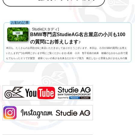
お勧め記事
Studie[スタディ]
BMW専門店StudieAG名古屋店の小川も100
の質問にお答えします♪
本日も、たくさんのお問合せ&ご来店いただきましてありがとうございます。本日は、小川が100の質問にお答え
いたします(^^)/お時間ございます時にご覧くださいませ♪名前 小川 智子名前の由来 候補のなかからお寺で選
んでもらったそうです髪型 鎖骨くらいの長さを出来るだけキープ視力 矯正しないと部屋も歩けません今の服
装 Tシャツ、デニムパンツ利き手 右足速い？ 遅い ペット 今はいません血液型 AB型車の色 サファイア
ブラックよく言われる第一印象は？ 悩みなさそうでも本当は？ 過去も今も未来も心配してもじ...