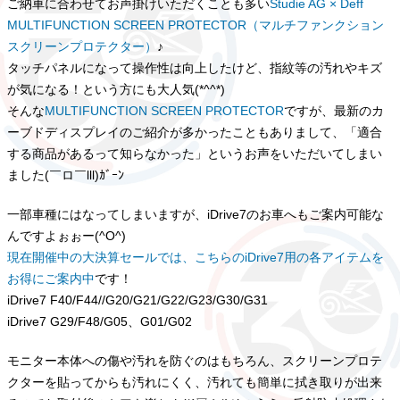
ご納車に合わせてお声掛けいただくことも多い
Studie AG × Deff
MULTIFUNCTION SCREEN PROTECTOR（マルチファンクション
スクリーンプロテクター）
♪
タッチパネルになって操作性は向上したけど、指紋等の汚れやキズ
が気になる！という方にも大人気(*^^*)
そんな
MULTIFUNCTION SCREEN PROTECTOR
ですが、最新のカ
ーブドディスプレイのご紹介が多かったこともありまして、「適合
する商品があるって知らなかった」というお声をいただいてしまい
ました(￣ロ￣lll)ｶﾞｰﾝ
一部車種にはなってしまいますが、iDrive7のお車へもご案内可能な
んですよぉぉー(^O^)
現在開催中の大決算セールでは、こちらのiDrive7用の各アイテムを
お得にご案内中
です！
iDrive7 F40/F44//G20/G21/G22/G23/G30/G31
iDrive7 G29/F48/G05、G01/G02
モニター本体への傷や汚れを防ぐのはもちろん、スクリーンプロテ
クターを貼ってからも汚れにくく、汚れても簡単に拭き取りが出来