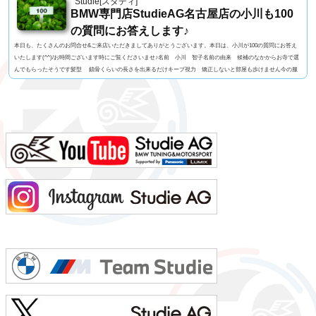
Studie[スタディ]
BMW専門店StudieAG名古屋店の小川も100
の質問にお答えします♪
本日も、たくさんのお問合せ&ご来店いただきましてありがとうございます。本日は、小川が100の質問にお答え
いたします(^^)/お時間ございます時にご覧くださいませ♪名前 小川 智子名前の由来 候補のなかからお寺で選
んでもらったそうです髪型 鎖骨くらいの長さを出来るだけキープ視力 矯正しないと部屋も歩けません今の服
装 Tシャツ、デニムパンツ利き手 右足速い？ 遅い ペット 今はいません血液型 AB型車の色 サファイア
ブラックよく言われる第一印象は？ 悩みなさそうでも本当は？ 過去も今も未来も心配してもじ...