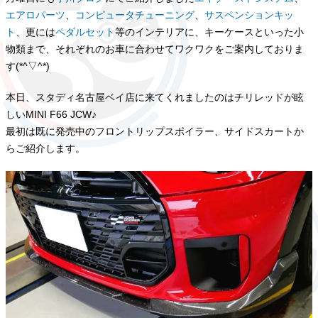
エアロパーツ
、
コンピュータチューニング
、
サスペンションキッ
ト
、更には
ペダルセット
等のインテリアに、キーケースといった小
物類まで、それぞれのお車に合わせてワクワクをご案内しておりま
す(*^▽^*)
本日、スタディ名古屋ベイ店に来てくれましたのはチリレッドが眩
しいMINI F66 JCW♪
最初は既に発売中のフロントリップスポイラー、サイドスカートか
らご紹介します。