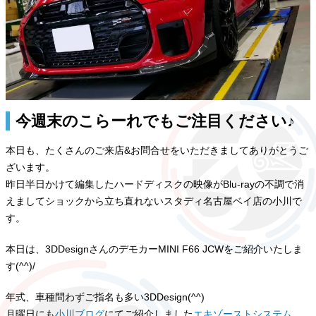
今週末のこらーれでもご注目ください♪
本日も、たくさんのご来店&お問合せをいただきましてありがとうご
ざいます。
昨日半日かけて編集したハードディスクの映像がBlu-rayの不調で消
えましてショックから立ち直れないスタディ名古屋ベイ店の小川で
す。
本日は、3DDesignさんのデモカーMINI F66 JCWをご紹介いたしま
す(^^)/
年式、車種問わずご指名も多い3DDesign(^^)
月曜日にも
小川ブログ
にてご紹介しました
エキゾーストシステム
、