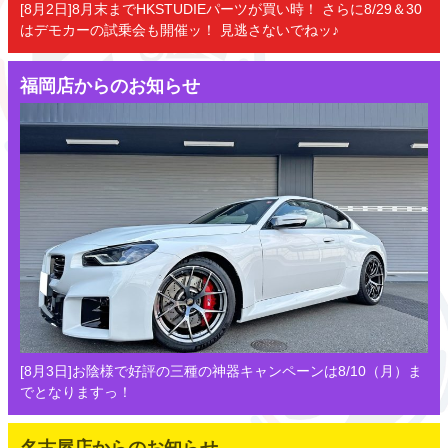
[8月2日]8月末までHKSTUDIEパーツが買い時！ さらに8/29＆30
はデモカーの試乗会も開催ッ！ 見逃さないでねッ♪
福岡店からのお知らせ
[8月3日]お陰様で好評の三種の神器キャンペーンは8/10（月）ま
でとなりますっ！