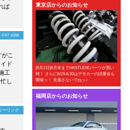
東京店からのお知らせ
れば
F97 X3M
すがこ
ロイド
[8月2日]8月末までHKSTUDIEパーツが買い
施工
時！ さらに8/29＆30はデモカーの試乗会も
開催ッ！ 見逃さないでねッ♪
お忙し
福岡店からのお知らせ
）ツーリング