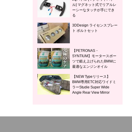
ル] マグネット式でリアルレ
ーシーなタッチが手にでき
る
3DDesign ライセンスプレー
ト ボルトセット
【PETRONAS・
SYNTIUM】モータースポー
ツで鍛え上げられたBMWに
最適なエンジンオイル
【NEW Typeリリース】
BMW専用ETC対応ワイドミ
ラーStudie Super Wide
Angle Rear View Mirror