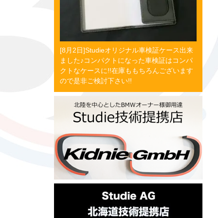
[8月2日]Studieオリジナル車検証ケース出来
ました♪コンパクトになった車検証はコンパ
クトなケースに!!在庫ももちろんございます
ので是非ご検討下さい!!