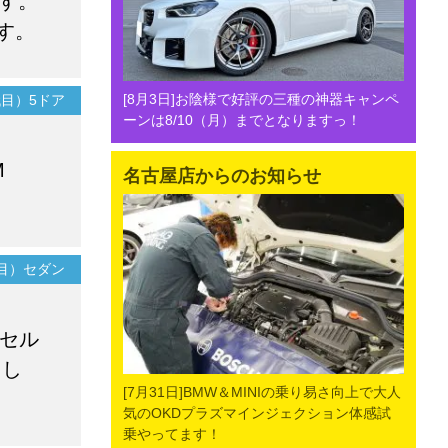
です。
す。
[8月3日]お陰様で好評の三種の神器キャンペ
4代目）5ドア
ーンは8/10（月）までとなりますっ！
M
名古屋店からのお知らせ
代目）セダン
クセル
まし
[7月31日]BMW＆MINIの乗り易さ向上で大人
気のOKDプラズマインジェクション体感試
乗やってます！