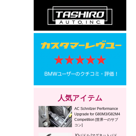
人気アイテム
AC Schnitzer Performance
Upgrade for G80M3/G82M4
Competition [世界一のサブ
コン]
JQパドル [マグネットパド