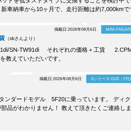
レーキパッドを低ダストタイプに交換することを検討中
車納車から10ヶ月で、走行距離は約7,000kmで
掲載日:2026年08月6日
MINI-F65(
工賃
（skさんより）
1di/SN-TW91di それぞれの価格＋工賃 2.CP
賃 上記を教えていただいです。
掲載日:2026年08月6日
3シリーズ-G20（7
）
 スタンダードモデル 5F20に乗っています。 ディ
部品がわかりません！ 教えて頂きたくご連絡し