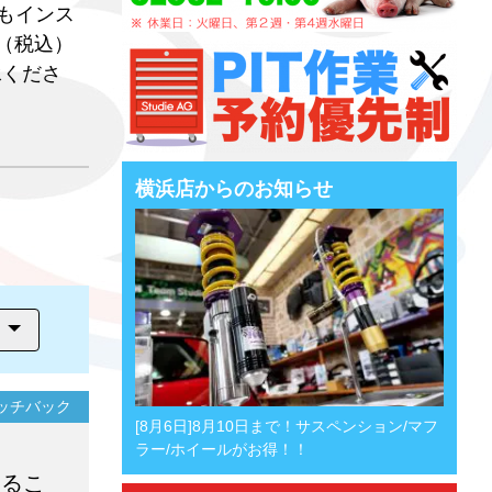
能もインス
（税込）
承くださ
横浜店からのお知らせ
ハッチバック
[8月6日]8月10日まで！サスペンション/マフ
ラー/ホイールがお得！！
するこ