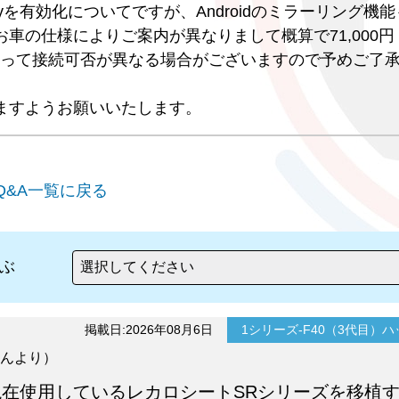
r playを有効化についてですが、Androidのミラーリング機
車の仕様によりご案内が異なりまして概算で71,000円
末によって接続可否が異なる場合がございますので予めご了
ますようお願いいたします。
Q&A一覧に戻る
ぶ
掲載日:2026年08月6日
1シリーズ-F40（3代目）
んより）
veに現在使用しているレカロシートSRシリーズを移植