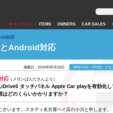
キャンペーン
ITEMS
OWNERS
CAR SALES
roid対応
化とAndroid対応
掲載日：2026年05月16日
MINI-F60（3代目）ク
d対応
（メロンぱんださんより）
Drive5 タッチパネル Apple Car playを有効化
 費用はどのくらいかかりますか？
ございます。スタディ名古屋ベイ店の小川と申します。