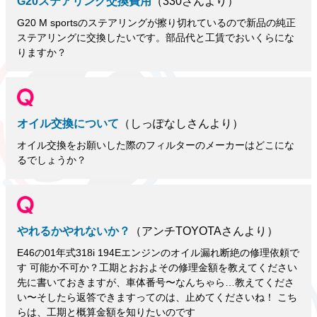
G20ステアリング交換費用
（330さんより）
G20 M sportsのステアリングが擦り切れているので新品の純正
ステアリングに交換したいです。部品代と工賃でおいくらにな
りますか？
オイル交換について
（しっぽなしさんより）
オイル交換をお願いした際のフィルターのメーカーはどこにな
るでしょうか？
やれるかやれないか？
（アンチTOYOTAさんより）
E46の01年式318i 194Eエンジンのオイル漏れ断絶の修理依頼で
す 可能か不可か？工期とおおよその修理金額を教えてください
先に書いておきますが、車体番号〜なんちゃら…教えてくださ
い〜そしたら返答できますってのは、止めてくださいね！ こち
らは、工期と概算金額を知りたいのです