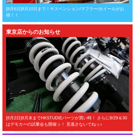
[8月6日]8月10日まで！サスペンション/マフラー/ホイールがお
得！！
東京店からのお知らせ
[8月2日]8月末までHKSTUDIEパーツが買い時！ さらに8/29＆30
はデモカーの試乗会も開催ッ！ 見逃さないでねッ♪