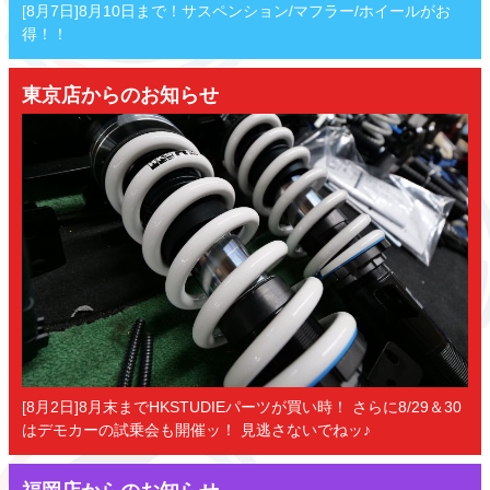
[8月7日]8月10日まで！サスペンション/マフラー/ホイールがお
得！！
東京店からのお知らせ
[8月2日]8月末までHKSTUDIEパーツが買い時！ さらに8/29＆30
はデモカーの試乗会も開催ッ！ 見逃さないでねッ♪