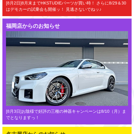
[8月2日]8月末までHKSTUDIEパーツが買い時！ さらに8/29＆30
はデモカーの試乗会も開催ッ！ 見逃さないでねッ♪
福岡店からのお知らせ
[8月3日]お陰様で好評の三種の神器キャンペーンは8/10（月）ま
でとなりますっ！