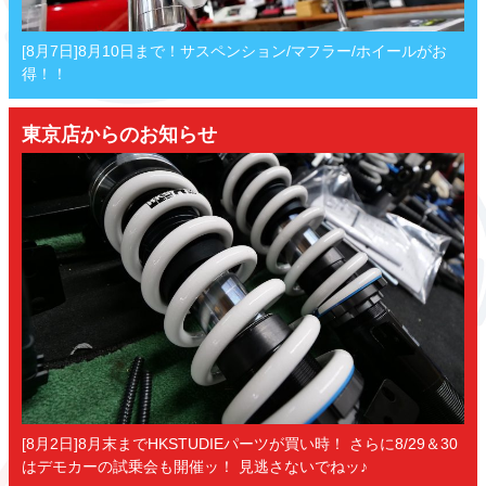
[8月7日]8月10日まで！サスペンション/マフラー/ホイールがお
得！！
東京店からのお知らせ
[8月2日]8月末までHKSTUDIEパーツが買い時！ さらに8/29＆30
はデモカーの試乗会も開催ッ！ 見逃さないでねッ♪