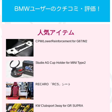
人気アイテム
CPM/LowerReinforcement for G87/M2
Studie AG Cup Holder for MINI Type2
RECARO 「RCS」シート
KW Clubsport 3way for GR SUPRA