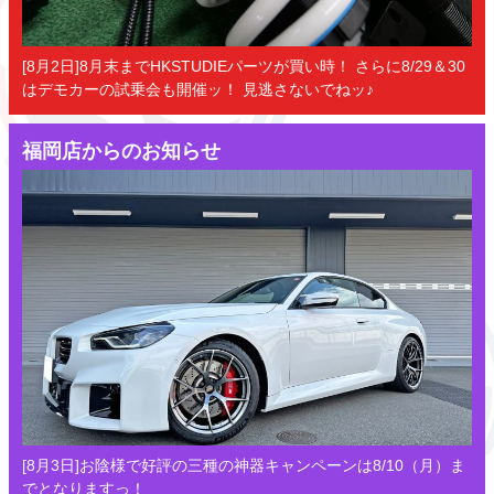
[8月2日]8月末までHKSTUDIEパーツが買い時！ さらに8/29＆30
はデモカーの試乗会も開催ッ！ 見逃さないでねッ♪
福岡店からのお知らせ
[8月3日]お陰様で好評の三種の神器キャンペーンは8/10（月）ま
でとなりますっ！