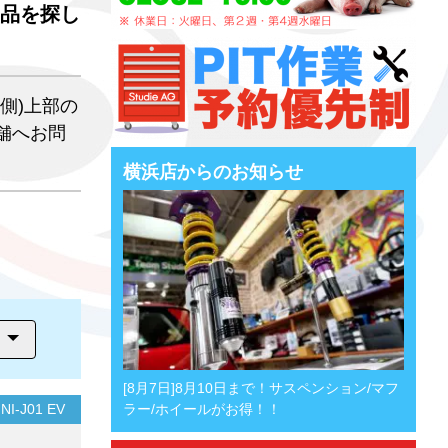
品を探し
側)上部の
舗へお問
横浜店からのお知らせ
[8月7日]8月10日まで！サスペンション/マフ
NI-J01 EV
ラー/ホイールがお得！！