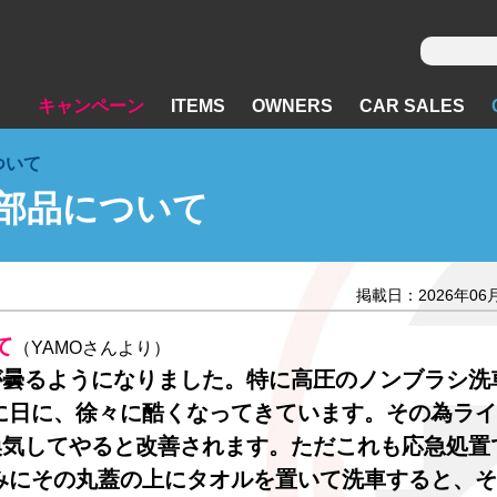
キャンペーン
ITEMS
OWNERS
CAR SALES
ついて
ト部品について
掲載日：2026年06
て
（YAMOさんより）
が曇るようになりました。特に高圧のノンブラシ洗
に日に、徐々に酷くなってきています。その為ライ
換気してやると改善されます。ただこれも応急処置
みにその丸蓋の上にタオルを置いて洗車すると、そ