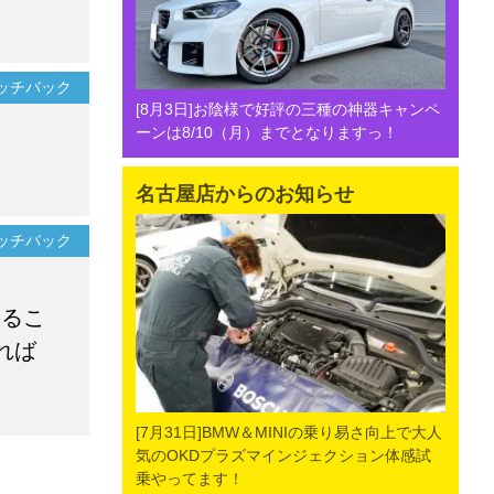
。
ハッチバック
[8月3日]お陰様で好評の三種の神器キャンペ
ーンは8/10（月）までとなりますっ！
名古屋店からのお知らせ
ハッチバック
するこ
れば
[7月31日]BMW＆MINIの乗り易さ向上で大人
気のOKDプラズマインジェクション体感試
乗やってます！