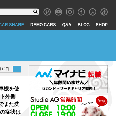
CAR SHARE
DEMO CARS
Q&A
BLOG
SHOP
月12日
車機を使
ト外側
でまた洗
の症状は