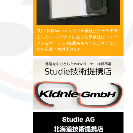
[8月2日]Studieオリジナル車検証ケース出来
ました♪コンパクトになった車検証はコンパ
クトなケースに!!在庫ももちろんございます
ので是非ご検討下さい!!