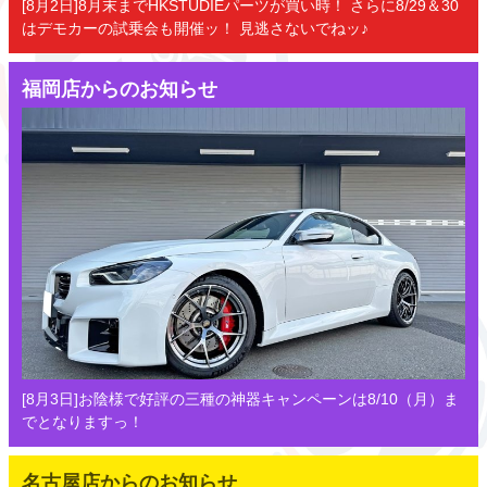
[8月2日]8月末までHKSTUDIEパーツが買い時！ さらに8/29＆30
はデモカーの試乗会も開催ッ！ 見逃さないでねッ♪
福岡店からのお知らせ
[8月3日]お陰様で好評の三種の神器キャンペーンは8/10（月）ま
でとなりますっ！
名古屋店からのお知らせ