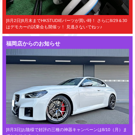
[8月2日]8月末までHKSTUDIEパーツが買い時！ さらに8/29＆30
はデモカーの試乗会も開催ッ！ 見逃さないでねッ♪
福岡店からのお知らせ
[8月3日]お陰様で好評の三種の神器キャンペーンは8/10（月）ま