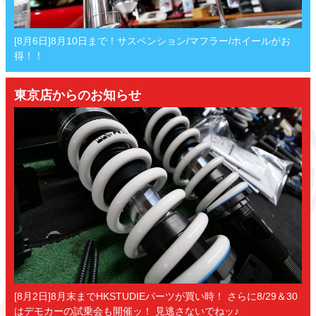
[8月6日]8月10日まで！サスペンション/マフラー/ホイールがお
得！！
東京店からのお知らせ
[8月2日]8月末までHKSTUDIEパーツが買い時！ さらに8/29＆30
はデモカーの試乗会も開催ッ！ 見逃さないでねッ♪