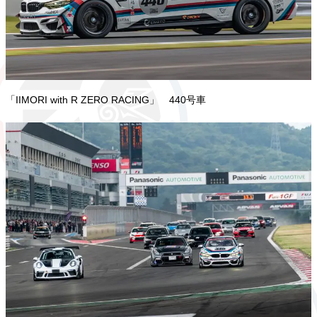
「IIMORI with R ZERO RACING」 440号車