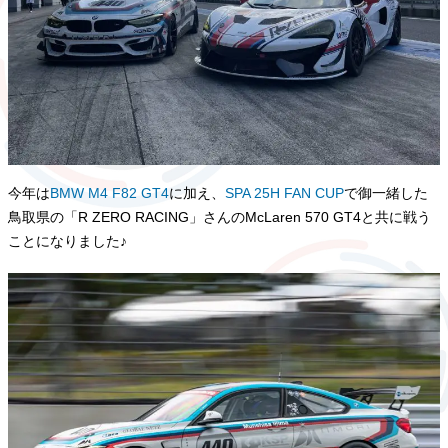
今年は
BMW M4 F82 GT4
に加え、
SPA 25H FAN CUP
で御一緒した
鳥取県の「R ZERO RACING」さんのMcLaren 570 GT4と共に戦う
ことになりました♪