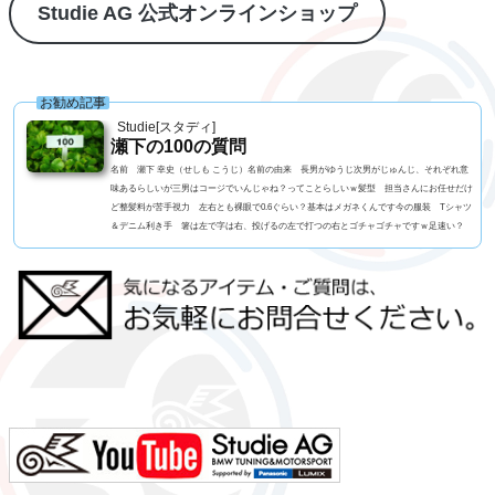
Studie AG 公式オンラインショップ
お勧め記事
Studie[スタディ]
瀬下の100の質問
名前 瀬下 幸史（せしも こうじ）名前の由来 長男がゆうじ次男がじゅんじ、それぞれ意
味あるらしいが三男はコージでいんじゃね？ってことらしいｗ髪型 担当さんにお任せだけ
ど整髪料が苦手視力 左右とも裸眼で0.6ぐらい？基本はメガネくんです今の服装 Tシャツ
＆デニム利き手 箸は左で字は右、投げるの左で打つの右とゴチャゴチャですｗ足速い？
高校一年生まで早かったペット ねこ、アメショーの男の子血液型 B型 3兄弟 RH- なん
です車の色 アルピンホワイトよく言われる第一印象は？ チャラい？でも本当は？ チャ
ラいｗ...