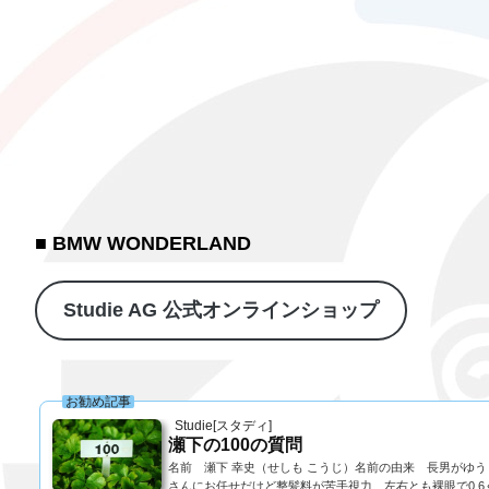
■ BMW WONDERLAND
Studie AG 公式オンラインショップ
お勧め記事
Studie[スタディ]
瀬下の100の質問
名前 瀬下 幸史（せしも こうじ）名前の由来 長男がゆ
さんにお任せだけど整髪料が苦手視力 左右とも裸眼で0.