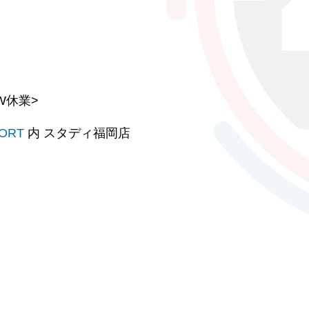
W休業>
PORT
内 スタディ福岡店