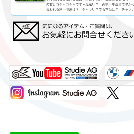
の右とゴチャゴチャですｗ足速い？ 高校一年生まで早かっ
言われる第一印象は？ チャラい？でも本当は？ チャラいｗ