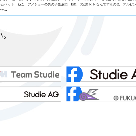
たペット ねこ、アメショーの男の子血液型 B型 3兄弟 RH- なんです車の色 アルピ
...