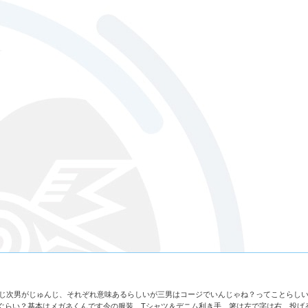
うじ次男がじゅんじ、それぞれ意味あるらしいが三男はコージでいんじゃね？ってことらし
6ぐらい？基本はメガネくんです今の服装 Tシャツ＆デニム利き手 箸は左で字は右、投げ