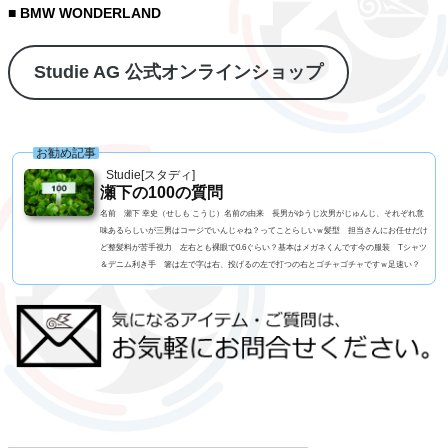
■ BMW WONDERLAND
Studie AG 公式オンラインショップ
お勧め記事
Studie[スタディ]
瀬下の100の質問
名前 瀬下 幸史（せしも こうじ）名前の由来 長男がゆうじ次男がじゅんじ、それぞれ意
味あるらしいが三男はコージでいんじゃね？ってことらしいｗ髪型 担当さんにお任せだけ
ど整髪料が苦手視力 左右とも裸眼で0.6ぐらい？基本はメガネくんです今の服装 Tシャツ
＆デニム利き手 箸は左で字は右、投げるの左で打つの右とゴチャゴチャですｗ足速い？
高校一年生まで早かったペット ねこ、アメショーの男の子血液型 B型 3兄弟 RH- なん
です車の色 アルピンホワイトよく言われる第一印象は？ チャラい？でも本当は？ チャ
ラいｗ...