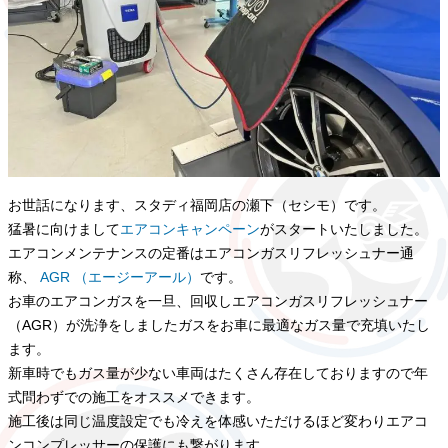
お世話になります、スタディ福岡店の瀬下（セシモ）です。
猛暑に向けまして
エアコンキャンペーン
がスタートいたしました。
エアコンメンテナンスの定番はエアコンガスリフレッシュナー通
称、
AGR （エージーアール）
です。
お車のエアコンガスを一旦、回収しエアコンガスリフレッシュナー
（AGR）が洗浄をしましたガスをお車に最適なガス量で充填いたし
ます。
新車時でもガス量が少ない車両はたくさん存在しておりますので年
式問わずでの施工をオススメできます。
施工後は同じ温度設定でも冷えを体感いただけるほど変わりエアコ
ンコンプレッサーの保護にも繋がります。