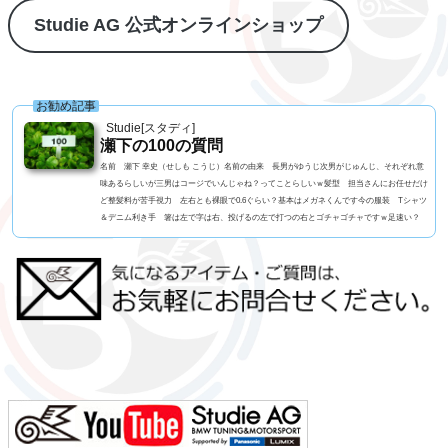
Studie AG 公式オンラインショップ
お勧め記事
Studie[スタディ]
瀬下の100の質問
名前 瀬下 幸史（せしも こうじ）名前の由来 長男がゆうじ次男がじゅんじ、それぞれ意
味あるらしいが三男はコージでいんじゃね？ってことらしいｗ髪型 担当さんにお任せだけ
ど整髪料が苦手視力 左右とも裸眼で0.6ぐらい？基本はメガネくんです今の服装 Tシャツ
＆デニム利き手 箸は左で字は右、投げるの左で打つの右とゴチャゴチャですｗ足速い？
高校一年生まで早かったペット ねこ、アメショーの男の子血液型 B型 3兄弟 RH- なん
です車の色 アルピンホワイトよく言われる第一印象は？ チャラい？でも本当は？ チャ
ラいｗ...