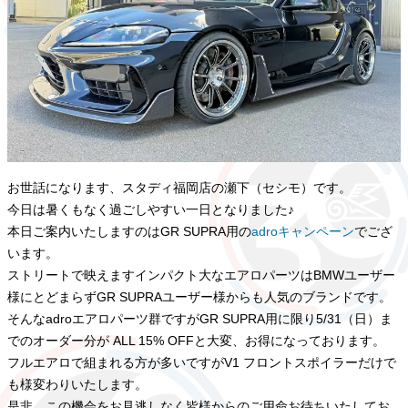
お世話になります、スタディ福岡店の瀬下（セシモ）です。
今日は暑くもなく過ごしやすい一日となりました♪
本日ご案内いたしますのはGR SUPRA用の
adroキャンペーン
でござ
います。
ストリートで映えますインパクト大なエアロパーツはBMWユーザー
様にとどまらずGR SUPRAユーザー様からも人気のブランドです。
そんなadroエアロパーツ群ですがGR SUPRA用に限り5/31（日）ま
でのオーダー分が ALL 15% OFFと大変、お得になっております。
フルエアロで組まれる方が多いですがV1 フロントスポイラーだけで
も様変わりいたします。
是非、この機会をお見逃しなく皆様からのご用命お待ちいたしてお